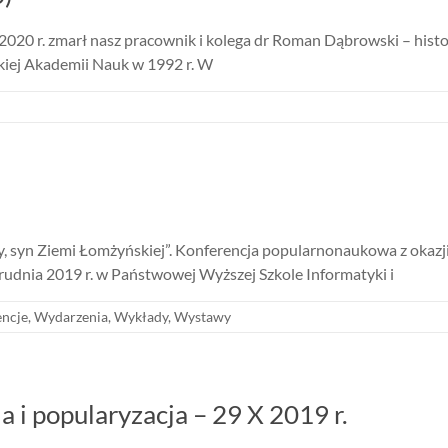
2020 r. zmarł nasz pracownik i kolega dr Roman Dąbrowski – histo
iej Akademii Nauk w 1992 r. W
 syn Ziemi Łomżyńskiej”. Konferencja popularnonaukowa z okazji 1
rudnia 2019 r. w Państwowej Wyższej Szkole Informatyki i
ncje
,
Wydarzenia
,
Wykłady
,
Wystawy
 i popularyzacja – 29 X 2019 r.