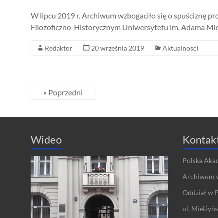
W lipcu 2019 r. Archiwum wzbogaciło się o spuściznę pr
Filozoficzno-Historycznym Uniwersytetu im. Adama Mick
Redaktor
20 września 2019
Aktualności
« Poprzedni
Wideo
Kontak
Polska Aka
Archiwum 
Oddział w 
ul. Mielżyń