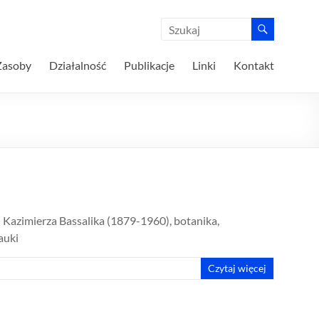
Zasoby
Działalność
Publikacje
Linki
Kontakt
d Kazimierza Bassalika (1879-1960), botanika,
auki
Czytaj więcej