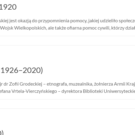
 1920
ej jest okazją do przypomnienia pomocy, jakiej udzieliło społecze
 Wojsk Wielkopolskich, ale także ofiarna pomoc cywili, którzy dzi
j (1926–2020)
 dr Zofii Grodeckiej – etnografa, muzealnika, żołnierza Armii Kr
efana Vrtela-Vierczyńskiego – dyrektora Biblioteki Uniwersyteckie
)