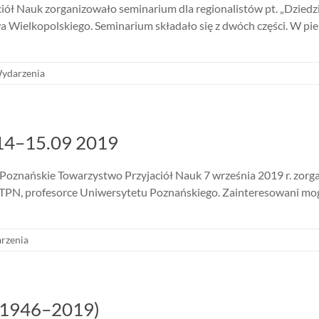
ół Nauk zorganizowało seminarium dla regionalistów pt. „Dziedzic
elkopolskiego. Seminarium składało się z dwóch części. W pierw
ydarzenia
/14–15.09 2019
oznańskie Towarzystwo Przyjaciół Nauk 7 września 2019 r. zor
i PTPN, profesorce Uniwersytetu Poznańskiego. Zainteresowani mo
rzenia
 (1946–2019)