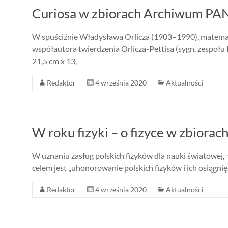
Curiosa w zbiorach Archiwum PA
W spuściźnie Władysława Orlicza (1903–1990), matematy
współautora twierdzenia Orlicza-Pettisa (sygn. zespołu 
21,5 cm x 13,
Redaktor
4 września 2020
Aktualności
W roku fizyki – o fizyce w zbior
W uznaniu zasług polskich fizyków dla nauki światowej,
celem jest „uhonorowanie polskich fizyków i ich osiągnięć
Redaktor
4 września 2020
Aktualności