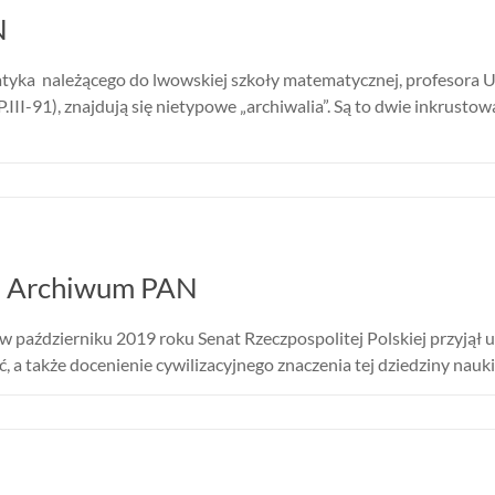
N
ka należącego do lwowskiej szkoły matematycznej, profesora Un
P.III-91), znajdują się nietypowe „archiwalia”. Są to dwie inkru
ach Archiwum PAN
 w październiku 2019 roku Senat Rzeczpospolitej Polskiej przyjął
, a także docenienie cywilizacyjnego znaczenia tej dziedziny nauki