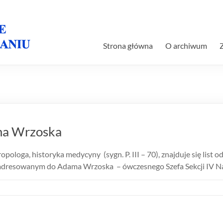
Strona główna
O archiwum
ama Wrzoska
loga, historyka medycyny (sygn. P. III – 70), znajduje się list o
, adresowanym do Adama Wrzoska – ówczesnego Szefa Sekcji IV N