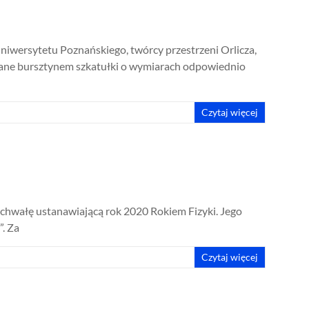
iwersytetu Poznańskiego, twórcy przestrzeni Orlicza,
stowane bursztynem szkatułki o wymiarach odpowiednio
Czytaj więcej
 uchwałę ustanawiającą rok 2020 Rokiem Fizyki. Jego
”. Za
Czytaj więcej