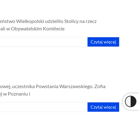
ństwo Wielkopolski udzieliło Stolicy na rzecz
ałali w Obywatelskim Komitecie
Czytaj więcej
ajowej, uczestnika Powstania Warszawskiego. Zofia
j w Poznaniu i
Czytaj więcej