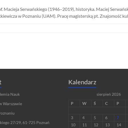
of. Macieja Serwańskiego (1946–2019), historyka. Maciej Serwańs
iewicza w Poznaniu (UAM). Pracę magisterską pt. Znajomość kult
t
Kalendarz
demia Nauk
sierpień 2026
P
W
Ś
C
P
w Warszawie
Poznaniu
3
4
5
6
7
skiego 27/29, 61-725 Poznań
10
11
12
13
14