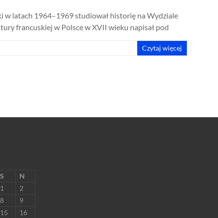
ki w latach 1964–1969 studiował historię na Wydziale
ury francuskiej w Polsce w XVII wieku napisał pod
Czytaj więcej
S
N
1
2
8
9
15
16