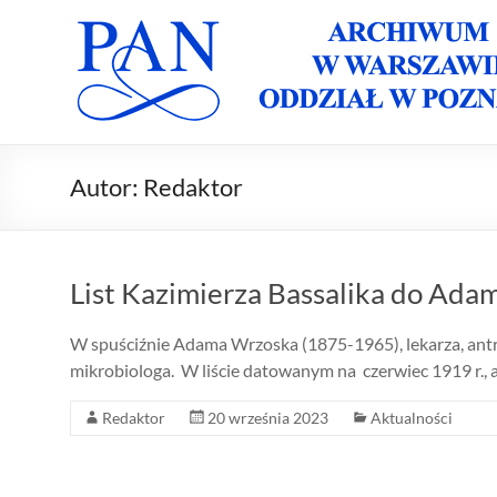
Skip
to
Archiwum
Archiwum
content
PAN w
PAN
Warszawie
Oddział w
Oddział w
Poznaniu
Poznaniu
Autor:
Redaktor
List Kazimierza Bassalika do Ad
W spuściźnie Adama Wrzoska (1875-1965), lekarza, antropo
mikrobiologa. W liście datowanym na czerwiec 1919 r.
Redaktor
20 września 2023
Aktualności