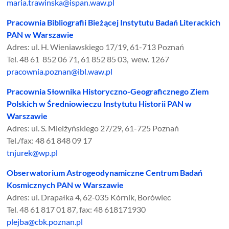
maria.trawinska@ispan.waw.pl
Pracownia Bibliografii Bieżącej Instytutu Badań Literackich
PAN w Warszawie
Adres: ul. H. Wieniawskiego 17/19, 61-713 Poznań
Tel. 48 61 852 06 71, 61 852 85 03, wew. 1267
pracownia.poznan@ibl.waw.pl
Pracownia Słownika Historyczno-Geograficznego Ziem
Polskich w Średniowieczu Instytutu Historii PAN w
Warszawie
Adres: ul. S. Mielżyńskiego 27/29, 61-725 Poznań
Tel./fax: 48 61 848 09 17
tnjurek@wp.pl
Obserwatorium Astrogeodynamiczne Centrum Badań
Kosmicznych PAN w Warszawie
Adres: ul. Drapałka 4, 62-035 Kórnik, Borówiec
Tel. 48 61 817 01 87, fax: 48 618171930
plejba@cbk.poznan.pl