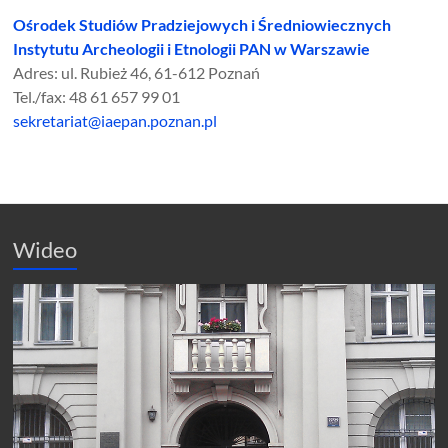
Ośrodek Studiów Pradziejowych i Średniowiecznych
Instytutu Archeologii i Etnologii PAN w Warszawie
Adres: ul. Rubież 46, 61-612 Poznań
Tel./fax: 48 61 657 99 01
sekretariat@iaepan.poznan.pl
Wideo