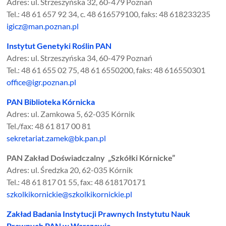
Adres: ul. Strzeszyńska 32, 60-479 Poznań
Tel.: 48 61 657 92 34, c. 48 616579100, faks: 48 618233235
igicz@man.poznan.pl
Instytut Genetyki Roślin PAN
Adres: ul. Strzeszyńska 34, 60-479 Poznań
Tel.: 48 61 655 02 75, 48 61 6550200, faks: 48 616550301
office@igr.poznan.pl
PAN Biblioteka Kórnicka
Adres: ul. Zamkowa 5, 62-035 Kórnik
Tel./fax: 48 61 817 00 81
sekretariat.zamek@bk.pan.pl
PAN Zakład Doświadczalny „Szkółki Kórnicke”
Adres: ul. Średzka 20, 62-035 Kórnik
Tel.: 48 61 817 01 55, fax: 48 618170171
szkolkikornickie@szkolkikornickie.pl
Zakład Badania Instytucji Prawnych Instytutu Nauk
Prawnych PAN w Warszawie