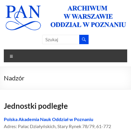
Skip
to
content
Archiwum
Archiwum
PAN w
PAN
Warszawie
Menu
Oddział w
Oddział w
Poznaniu
Poznaniu
Nadzór
Jednostki podległe
Polska Akademia Nauk Oddział w Poznaniu
Adres: Pałac Działyńskich, Stary Rynek 78/79, 61-772