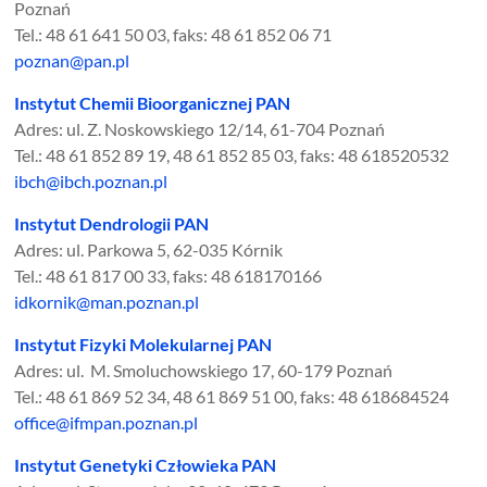
Poznań
Tel.: 48 61 641 50 03, faks: 48 61 852 06 71
poznan@pan.pl
Instytut Chemii Bioorganicznej PAN
Adres: ul. Z. Noskowskiego 12/14, 61-704 Poznań
Tel.: 48 61 852 89 19, 48 61 852 85 03, faks: 48 618520532
ibch@ibch.poznan.pl
Instytut Dendrologii PAN
Adres: ul. Parkowa 5, 62-035 Kórnik
Tel.: 48 61 817 00 33, faks: 48 618170166
idkornik@man.poznan.pl
Instytut Fizyki Molekularnej PAN
Adres: ul. M. Smoluchowskiego 17, 60-179 Poznań
Tel.: 48 61 869 52 34, 48 61 869 51 00, faks: 48 618684524
office@ifmpan.poznan.pl
Instytut Genetyki Człowieka PAN