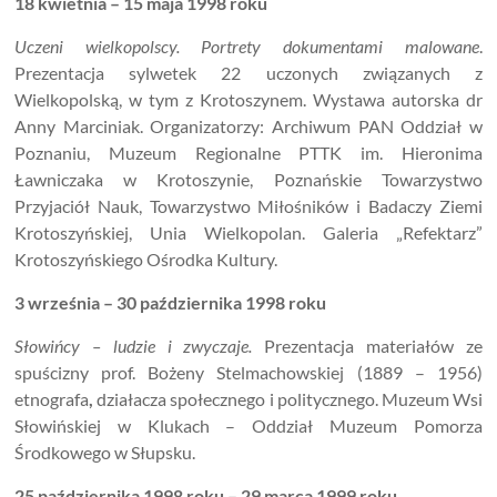
18 kwietnia – 15 maja 1998 roku
Uczeni wielkopolscy. Portrety dokumentami malowane
.
Prezentacja sylwetek 22 uczonych związanych z
Wielkopolską, w tym z Krotoszynem. Wystawa autorska dr
Anny Marciniak. Organizatorzy: Archiwum PAN Oddział w
Poznaniu, Muzeum Regionalne PTTK im. Hieronima
Ławniczaka w Krotoszynie, Poznańskie Towarzystwo
Przyjaciół Nauk, Towarzystwo Miłośników i Badaczy Ziemi
Krotoszyńskiej, Unia Wielkopolan. Galeria „Refektarz”
Krotoszyńskiego Ośrodka Kultury.
3 września – 30 października 1998 roku
Słowińcy – ludzie i zwyczaje.
Prezentacja materiałów ze
spuścizny prof. Bożeny Stelmachowskiej (1889 – 1956)
etnografa
,
działacza społecznego i politycznego. Muzeum Wsi
Słowińskiej w Klukach – Oddział Muzeum Pomorza
Środkowego w Słupsku.
25 października 1998 roku – 29 marca 1999 roku