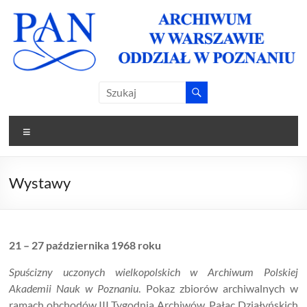
Skip
to
content
Archiwum
Archiwum
PAN w
PAN
Warszawie
Menu
Oddział w
Oddział w
Poznaniu
Poznaniu
Wystawy
21 – 27 października 1968 roku
Spuścizny uczonych wielkopolskich w Archiwum Polskiej
Akademii Nauk w Poznaniu
. Pokaz zbiorów archiwalnych w
ramach obchodów III Tygodnia Archiwów. Pałac Działyńskich