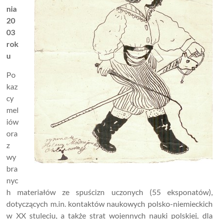
nia
20
03
rok
u
Po
kaz
cy
mel
iów
ora
z
wy
bra
nyc
h materiałów ze spuścizn uczonych (55 eksponatów),
dotyczących m.in. kontaktów naukowych polsko-niemieckich
w XX stuleciu, a także strat wojennych nauki polskiej, dla