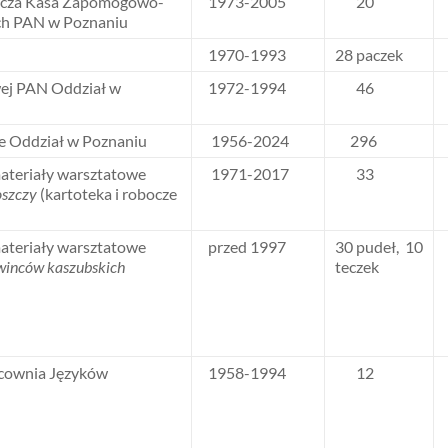
icza Kasa Zapomogowo-
1973-2005
20
ch PAN w Poznaniu
1970-1993
28 paczek
ej PAN Oddział w
1972-1994
46
 Oddział w Poznaniu
1956-2024
296
materiały warsztatowe
1971-2017
33
oszczy
(kartoteka i robocze
materiały warsztatowe
przed 1997
30 pudeł, 10
winców kaszubskich
teczek
acownia Języków
1958-1994
12