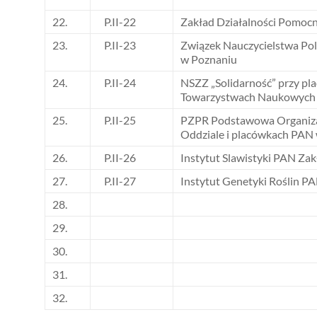
22.
P.II-22
Zakład Działalności Pomoc
23.
P.II-23
Związek Nauczycielstwa Pol
w Poznaniu
24.
P.II-24
NSZZ „Solidarność” przy pl
Towarzystwach Naukowych
25.
P.II-25
PZPR Podstawowa Organizac
Oddziale i placówkach PAN
26.
P.II-26
Instytut Slawistyki PAN Zak
27.
P.II-27
Instytut Genetyki Roślin P
28.
29.
30.
31.
32.