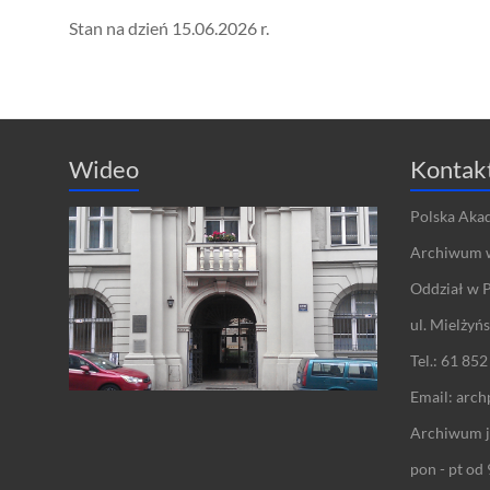
Stan na dzień 15.06.2026 r.
Wideo
Kontak
Polska Aka
Archiwum 
Oddział w 
ul. Mielżyń
Tel.: 61 852
Email: arc
Archiwum j
pon - pt od 