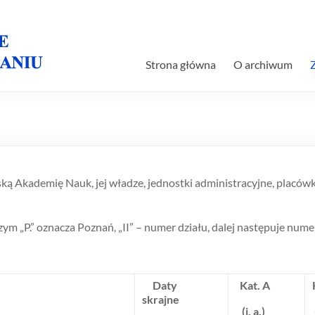
Strona główna
O archiwum
ską Akademię Nauk, jej władze, jednostki administracyjne, placó
zym „P.” oznacza Poznań, „II” – numer działu, dalej następuje nume
Daty
Kat. A
skrajne
(j. a.)