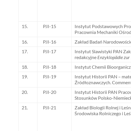
15.
P.II-15
Instytut Podstawowych Pr
Pracownia Mechaniki Ośro
16.
P.II-16
Zakład Badań Narodowośc
17.
P.II-17
Instytut Slawistyki PAN Zakł
redakcyjne
Enzyklopädie zur
18.
P.II-18
Instytut Chemii Bioorganic
19.
P.II-19
Instytut Historii PAN – mat
Źródłoznawczych. Comment
20.
P.II-20
Instytut Historii PAN Pracow
Stosunków Polsko-Niemiec
21.
P.II-21
Zakład Biologii Rolnej i Leś
Środowiska Rolniczego i L