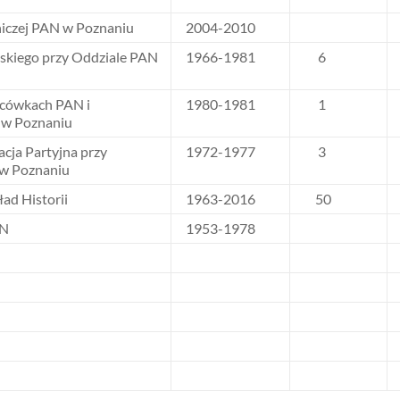
niczej PAN w Poznaniu
2004-2010
skiego przy Oddziale PAN
1966-1981
6
acówkach PAN i
1980-1981
1
 w Poznaniu
ja Partyjna przy
1972-1977
3
 w Poznaniu
ład Historii
1963-2016
50
AN
1953-1978