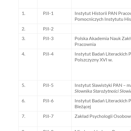
1.
P.II-1
Instytut Historii PAN Praco
Pomocniczych Instytutu His
2.
P.II-2
3.
P.II-3
Polska Akademia Nauk Zakł
Pracownia
4.
P.II-4
Instytut Badań Literackich
Polszczyzny XVI w.
5.
P.II-5
Instytut Slawistyki PAN – m
Słownika Starożytności Słow
6.
P.II-6
Instytut Badań Literackich 
Bieżącej
7.
P.II-7
Zakład Psychologii Osobowo