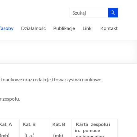
Zasoby
Działalność
Publikacje
Linki
Kontakt
wki naukowe oraz redakcje i towarzystwa naukowe
r zespołu.
Kat. A
Kat. B
Kat. B
Karta zespołu i
in. pomoce
(mb)
(j. a.)
(mb)
ewidencyjne