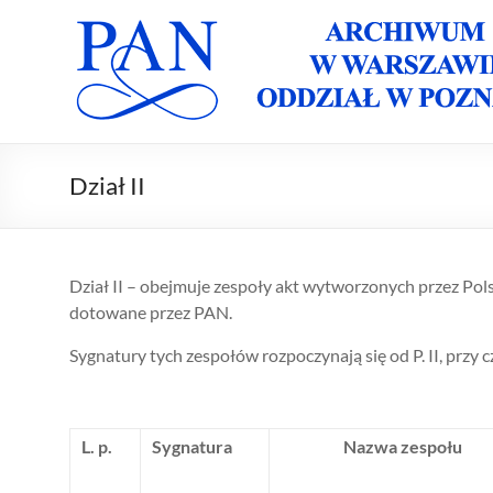
Skip
to
Archiwum
Archiwum
content
PAN w
PAN
Warszawie
Oddział w
Oddział w
Poznaniu
Poznaniu
Dział II
Dział II – obejmuje zespoły akt wytworzonych przez Pol
dotowane przez PAN.
Sygnatury tych zespołów rozpoczynają się od P. II, przy c
L. p.
Sygnatura
Nazwa zespołu