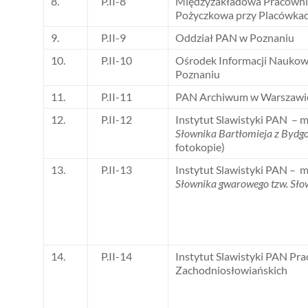
8.
P.II-8
Międzyzakładowa Pracown
Pożyczkowa przy Placówka
9.
P.II-9
Oddział PAN w Poznaniu
10.
P.II-10
Ośrodek Informacji Naukow
Poznaniu
11.
P.II-11
PAN Archiwum w Warszawie
12.
P.II-12
Instytut Slawistyki PAN – 
Słownika Bartłomieja z Bydg
fotokopie)
13.
P.II-13
Instytut Slawistyki PAN – 
Słownika gwarowego tzw. Sło
14.
P.II-14
Instytut Slawistyki PAN Pr
Zachodniosłowiańskich