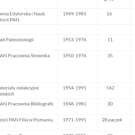
wnia Edytorska i Nauk
1949-1983
16
torii PAN
ad Paleozoologii
1953-1976
11
 PAN Pracownia Słownika
1950-1976
35
ateriały redakcyjne
1954-1991
562
iańskich
PAN Pracownia Bibliografii
1948-1981
30
ści PAN Filia w Poznaniu
1971-1991
28 paczek