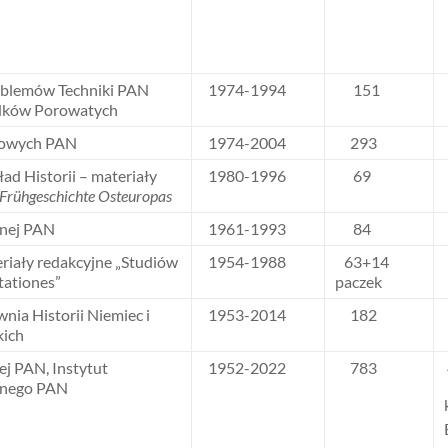
oblemów Techniki PAN
1974-1994
151
dków Porowatych
iowych PAN
1974-2004
293
ad Historii – materiały
1980-1996
69
 Frühgeschichte Osteuropas
znej PAN
1961-1993
84
eriały redakcyjne „Studiów
1954-1988
63+14
ationes”
paczek
nia Historii Niemiec i
1953-2014
182
kich
nej PAN, Instytut
1952-2022
783
eśnego PAN