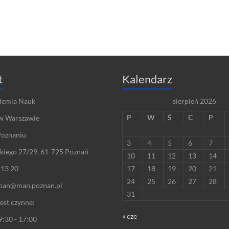
t
Kalendarz
demia Nauk
sierpień 2026
P
W
Ś
C
P
w Warszawie
Poznaniu
3
4
5
6
7
skiego 27/29, 61-725 Poznań
10
11
12
13
14
 13 20
17
18
19
20
21
24
25
26
27
28
hpan@man.poznan.pl
31
est czynne:
« cze
9:30 - 17:00