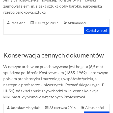
zajmował się m. in. śląską sztuką doby baroku, europejską
rzeźbą barokową, sztuką
Redaktor
10 lutego 2017
Aktualności
Czytaj więcej
Konserwacja cennych dokumentów
W naszym archiwum przechowywana jest bogata (6,5 mb)
spuścizna po Józefie Kostrzewskim (1885-1969) – czołowym
polskim prehistoryku i muzeologu, współzałożycielu, a
następnie profesorze Uniwersytetu Poznańskiego (sygn.. P
III-51). W skład spuścizny wchodzi m. in. cenna kolekcja
kilkunastu dyplomów, wręczonych Profesorowi
Jarosław Matysiak
23 czerwca 2016
Aktualności