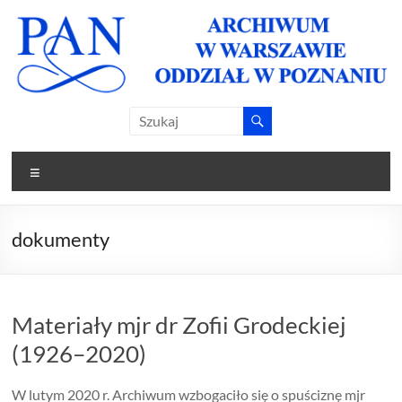
Skip
to
content
Archiwum
Archiwum
PAN w
PAN
Warszawie
Menu
Oddział w
Oddział w
Poznaniu
Poznaniu
dokumenty
Materiały mjr dr Zofii Grodeckiej
(1926–2020)
W lutym 2020 r. Archiwum wzbogaciło się o spuściznę mjr