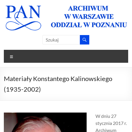
Skip
to
content
Archiwum
Archiwum
PAN w
PAN
Warszawie
Menu
Oddział w
Oddział w
Poznaniu
Poznaniu
Materiały Konstantego Kalinowskiego
(1935-2002)
W dniu 27
stycznia 2017 r.
Archiwum