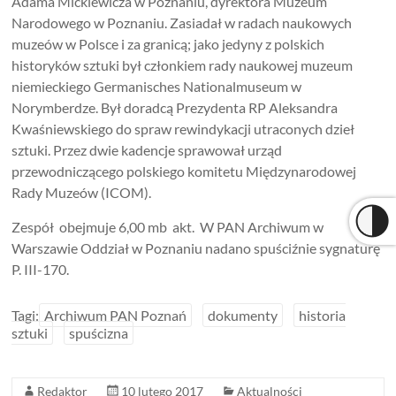
Adama Mickiewicza w Poznaniu, dyrektora Muzeum
Narodowego w Poznaniu. Zasiadał w radach naukowych
muzeów w Polsce i za granicą; jako jedyny z polskich
historyków sztuki był członkiem rady naukowej muzeum
niemieckiego Germanisches Nationalmuseum w
Norymberdze. Był doradcą Prezydenta RP Aleksandra
Kwaśniewskiego do spraw rewindykacji utraconych dzieł
sztuki. Przez dwie kadencje sprawował urząd
przewodniczącego polskiego komitetu Międzynarodowej
Rady Muzeów (ICOM).
Zespół obejmuje 6,00 mb akt. W PAN Archiwum w
Warszawie Oddział w Poznaniu nadano spuściźnie sygnaturę
P. III-170.
Tagi:
Archiwum PAN Poznań
dokumenty
historia
sztuki
spuścizna
Redaktor
10 lutego 2017
Aktualności