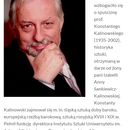
wzbogaciło się
o spuściznę
prof.
Konstantego
Kalinowskiego
(1935-2002),
historyka
sztuki,
otrzymaną w
darze od żony
pani Izabelli
Anny
Sankiewicz-
Kalinowskiej.
Konstanty
Kalinowski zajmował się m. in. śląską sztuką doby baroku,
europejską rzeźbą barokową, sztuką rosyjską XVIII i XIX w.
Pełnił funkcję dyrektora Instytutu Sztuki Uniwersytetu im.