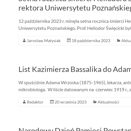
rektora Uniwersytetu Poznańskie
12 października 2023 r. minęła setna rocznica śmierci He
Uniwersytetu Poznańskiego. Prof. Heliodor Święcicki by
Jarosław Matysiak
18 października 2023
Aktu
List Kazimierza Bassalika do Ad
W spuściźnie Adama Wrzoska (1875-1965), lekarza, antropo
mikrobiologa. W liście datowanym na czerwiec 1919 r.
Redaktor
20 września 2023
Aktualności
Narodowy Dzień Pamięci Powsta