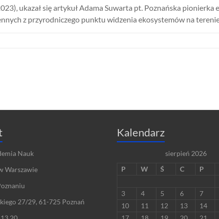
3), ukazał się artykuł Adama Suwarta pt. Poznańska pionierka ek
ennych z przyrodniczego punktu widzenia ekosystemów na terenie
t
Kalendarz
demia Nauk
sierpień 2026
P
W
Ś
C
P
w Warszawie
Poznaniu
3
4
5
6
7
skiego 27/29, 61-725 Poznań
10
11
12
13
14
 13 20
17
18
19
20
21