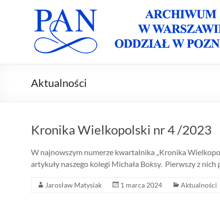
Skip
to
Archiwum
Archiwum
content
PAN w
PAN
Warszawie
Oddział w
Oddział w
Poznaniu
Poznaniu
Aktualności
Kronika Wielkopolski nr 4 /2023
W najnowszym numerze kwartalnika „Kronika Wielkopo
artykuły naszego kolegi Michała Boksy. Pierwszy z ni
Jarosław Matysiak
1 marca 2024
Aktualności