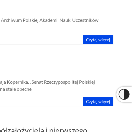
nia Archiwum Polskiej Akademii Nauk. Uczestników
Czytaj więcej
ja Kopernika. „Senat Rzeczypospolitej Polskiej
 na stałe obecne
Czytaj więcej
ółzałożyciela i pierwszego