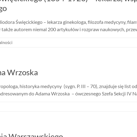
go
liodora Święcickiego – lekarza ginekologa, filozofa medycyny, fila
ł także autorem niemal 200 artykułów i rozpraw naukowych, przewa
alności
ama Wrzoska
loga, historyka medycyny (sygn. P. III – 70), znajduje się list o
, adresowanym do Adama Wrzoska – ówczesnego Szefa Sekcji IV N
nia Warszawskiego