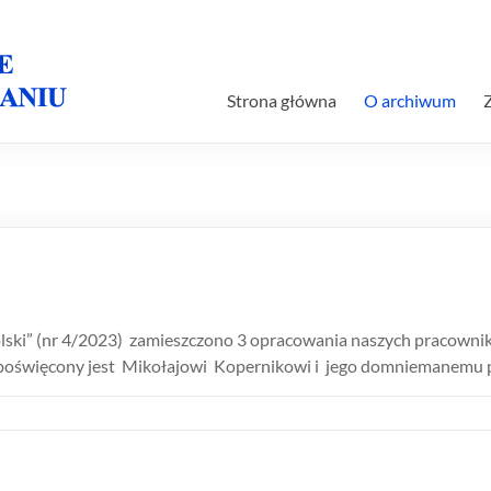
Strona główna
O archiwum
lski” (nr 4/2023) zamieszczono 3 opracowania naszych pracow
ch poświęcony jest Mikołajowi Kopernikowi i jego domniemanemu 