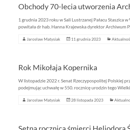
Obchody 70-lecia utworzenia Arc
1 grudnia 2023 roku w Sali Lustrzanej Pałacu Staszica 
powitała dr hab. Hanna Krajewska dyrektor Archiwum PAN
Jarosław Matysiak
11 grudnia 2023
Aktualnoś
Rok Mikołaja Kopernika
W listopadzie 2022 r. Senat Rzeczypospolitej Polskiej p
podejmując uchwałę w 550. rocznicę urodzin tego Wielkie
Jarosław Matysiak
28 listopada 2023
Aktualno
Setna rocznica śmierci Heliodora 