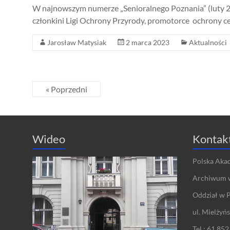
W najnowszym numerze „Senioralnego Poznania” (luty 202
członkini Ligi Ochrony Przyrody, promotorce ochrony c
Jarosław Matysiak
2 marca 2023
Aktualności
« Poprzedni
Wideo
Kontak
Polska Aka
Archiwum 
Oddział w 
ul. Mielżyń
Tel.: 61 852