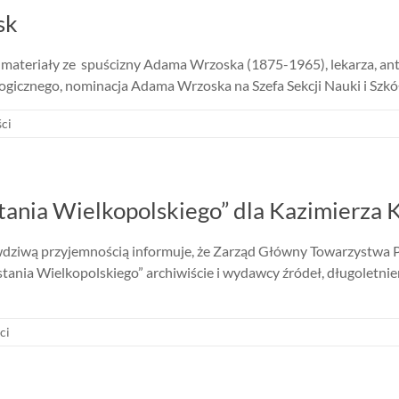
sk
 materiały ze spuścizny Adama Wrzoska (1875-1965), lekarza, antro
icznego, nominacja Adama Wrzoska na Szefa Sekcji Nauki i Szkó
ci
ania Wielkopolskiego” dla Kazimierza 
ziwą przyjemnością informuje, że Zarząd Główny Towarzystwa 
ania Wielkopolskiego” archiwiście i wydawcy źródeł, długolet
ci