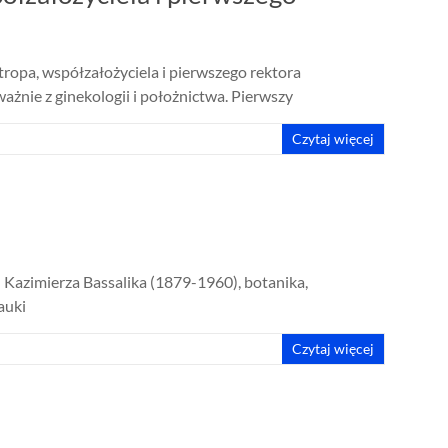
ntropa, współzałożyciela i pierwszego rektora
żnie z ginekologii i położnictwa. Pierwszy
Czytaj więcej
d Kazimierza Bassalika (1879-1960), botanika,
auki
Czytaj więcej