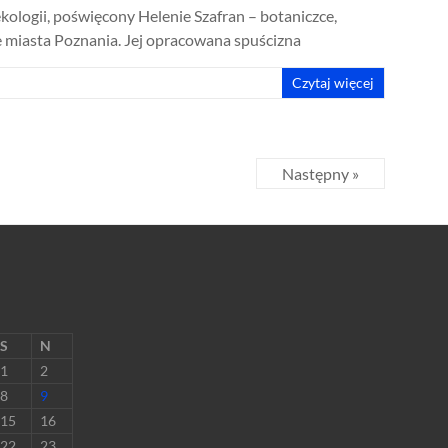
ologii, poświęcony Helenie Szafran – botaniczce,
 miasta Poznania. Jej opracowana spuścizna
Czytaj więcej
Następny »
S
N
1
2
8
9
15
16
22
23