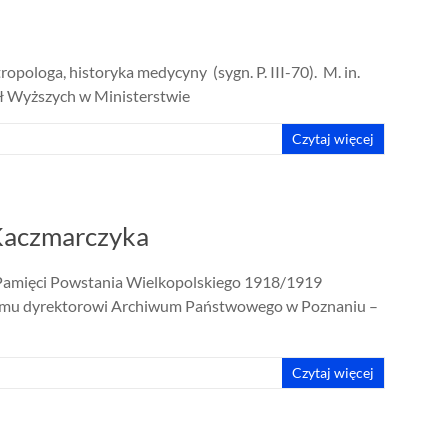
pologa, historyka medycyny (sygn. P. III-70). M. in.
ł Wyższych w Ministerstwie
Czytaj więcej
Kaczmarczyka
Pamięci Powstania Wielkopolskiego 1918/1919
niemu dyrektorowi Archiwum Państwowego w Poznaniu –
Czytaj więcej