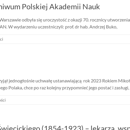
hiwum Polskiej Akademii Nauk
w Warszawie odbyła się uroczystość z okazji 70. rocznicy utworze
. W wydarzeniu uczestniczyli: prof. dr hab. Andrzej Buko,
ci
rzyjął jednogłośnie uchwałę ustanawiającą rok 2023 Rokiem Mikoła
go Polaka, chce po raz kolejny przypomnieć jego postać i zasługi,
ści
Święcickiego (1854-1923) – lekarza, wsp