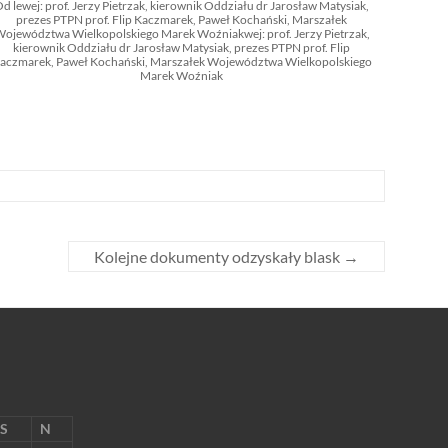
d lewej: prof. Jerzy Pietrzak, kierownik Oddziału dr Jarosław Matysiak,
prezes PTPN prof. Flip Kaczmarek, Paweł Kochański, Marszałek
ojewództwa Wielkopolskiego Marek Woźniakwej: prof. Jerzy Pietrzak,
kierownik Oddziału dr Jarosław Matysiak, prezes PTPN prof. Flip
aczmarek, Paweł Kochański, Marszałek Województwa Wielkopolskiego
Marek Woźniak
Kolejne dokumenty odzyskały blask
→
S
N