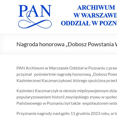
Skip
to
Archiwum
Archiwum
content
PAN w
PAN
Warszawie
Oddział w
Oddział w
Poznaniu
Poznaniu
Nagroda honorowa „Dobosz Powstania W
PAN Archiwum w Warszawie Oddział w Poznaniu z prawd
przyznał pośmiertnie nagrodę honorową „Dobosz Powst
Kazimierzowi Kaczmarczykowi, którego spuścizna prze
Kazimierz Kaczmarczyk w okresie międzywojennym działa
popularyzowaniem historii zwycięskiego zrywu w społe
Państwowego w Poznaniu był także współautorem wstęp
Przyznanie nagrody nastąpiło 11 grudnia 2023 roku, w 