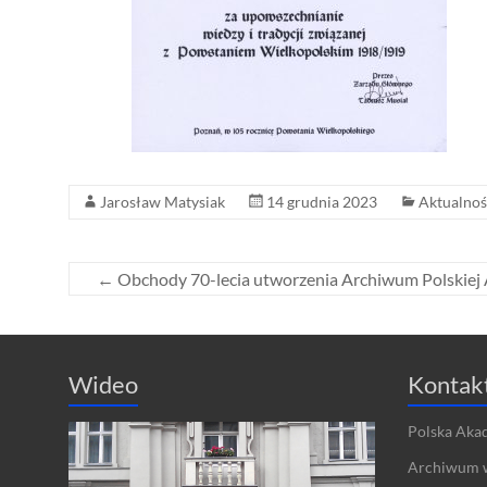
Jarosław Matysiak
14 grudnia 2023
Aktualnoś
←
Obchody 70-lecia utworzenia Archiwum Polskiej
Wideo
Kontak
Polska Aka
Archiwum 