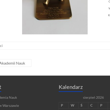
O
W
K
ci
 Akademii Nauk
t
Kalendarz
demia Nauk
sierpień 2026
P
W
Ś
C
P
w Warszawie