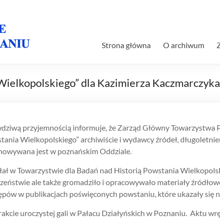
Strona główna
O archiwum
ielkopolskiego” dla Kazimierza Kaczmarczyka
ziwą przyjemnością informuje, że Zarząd Główny Towarzystwa 
ania Wielkopolskiego” archiwiście i wydawcy źródeł, długolet
chowywana jest w poznańskim Oddziale.
ł w Towarzystwie dla Badań nad Historią Powstania Wielkopolsk
czeństwie ale także gromadziło i opracowywało materiały źródło
ów w publikacjach poświęconych powstaniu, które ukazały się 
trakcie uroczystej gali w Pałacu Działyńskich w Poznaniu. Aktu 