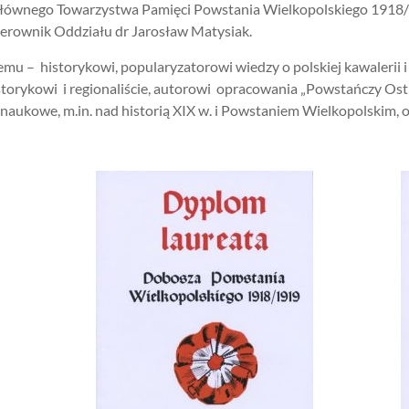
łównego Towarzystwa Pamięci Powstania Wielkopolskiego 1918/1
erownik Oddziału dr Jarosław Matysiak.
u – historykowi, popularyzatorowi wiedzy o polskiej kawalerii i
istorykowi i regionaliście, autorowi opracowania „Powstańczy O
aukowe, m.in. nad historią XIX w. i Powstaniem Wielkopolskim, 