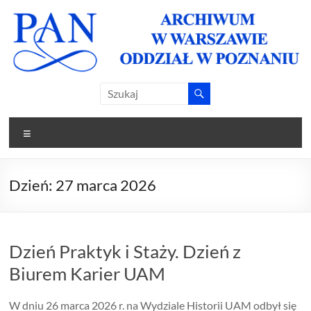
Skip
to
content
Archiwum
Archiwum
PAN w
PAN
Warszawie
Menu
Oddział w
Oddział w
Poznaniu
Poznaniu
Dzień:
27 marca 2026
Dzień Praktyk i Staży. Dzień z
Biurem Karier UAM
W dniu 26 marca 2026 r. na Wydziale Historii UAM odbył się