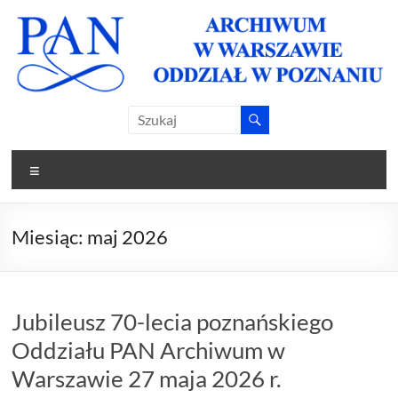
Skip
to
content
Archiwum
Archiwum
PAN w
PAN
Warszawie
Menu
Oddział w
Oddział w
Poznaniu
Poznaniu
Miesiąc:
maj 2026
Jubileusz 70-lecia poznańskiego
Oddziału PAN Archiwum w
Warszawie 27 maja 2026 r.