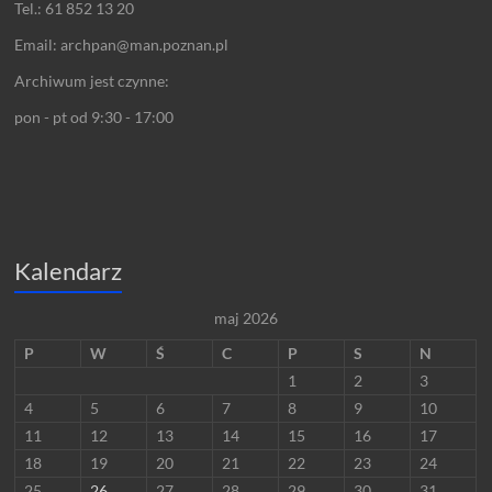
Tel.: 61 852 13 20
Email: archpan@man.poznan.pl
Archiwum jest czynne:
pon - pt od 9:30 - 17:00
Kalendarz
maj 2026
P
W
Ś
C
P
S
N
1
2
3
4
5
6
7
8
9
10
11
12
13
14
15
16
17
18
19
20
21
22
23
24
25
26
27
28
29
30
31