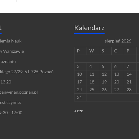
t
Kalendarz
demia Nauk
sierpień 2026
P
W
Ś
C
P
w Warszawie
Poznaniu
3
4
5
6
7
skiego 27/29, 61-725 Poznań
10
11
12
13
14
 13 20
17
18
19
20
21
24
25
26
27
28
hpan@man.poznan.pl
31
est czynne:
« cze
9:30 - 17:00