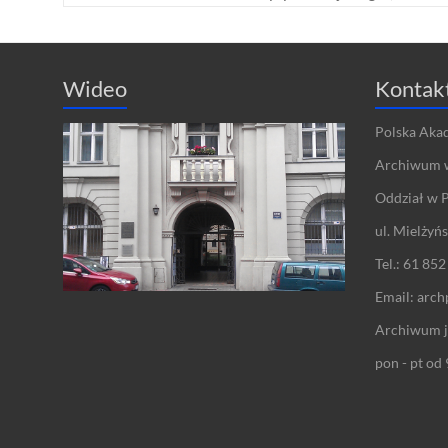
Wideo
Kontak
Polska Aka
Archiwum 
Oddział w 
ul. Mielżyń
Tel.: 61 852
Email: arc
Archiwum j
pon - pt od 