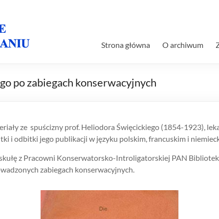
Strona główna
O archiwum
ego po zabiegach konserwacyjnych
eriały ze spuścizny prof. Heliodora Święcickiego (1854-1923), lek
ki i odbitki jego publikacji w języku polskim, francuskim i niemiec
skułę z Pracowni Konserwatorsko-Introligatorskiej PAN Bibliotek
rowadzonych zabiegach konserwacyjnych.