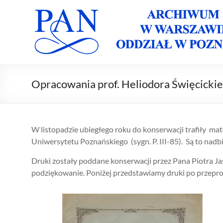
Skip
to
Archiwum
Archiwum
content
PAN w
PAN
Warszawie
Oddział w
Oddział w
Poznaniu
Poznaniu
Opracowania prof. Heliodora Święcicki
W listopadzie ubiegłego roku do konserwacji trafiły mat
Uniwersytetu Poznańskiego (sygn. P. III-85). Są to nadbit
Druki zostały poddane konserwacji przez Pana Piotra Ja
podziękowanie. Poniżej przedstawiamy druki po przep