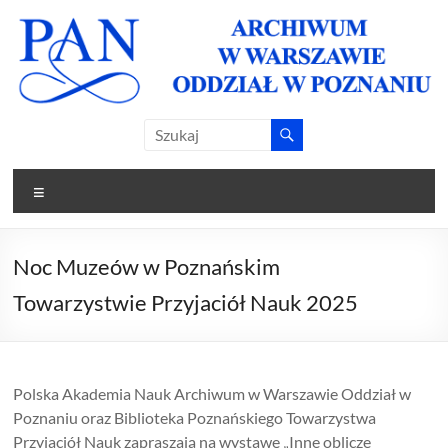
Skip
to
content
Archiwum
Archiwum
PAN w
PAN
Warszawie
Menu
Oddział w
Oddział w
Poznaniu
Poznaniu
Noc Muzeów w Poznańskim
Towarzystwie Przyjaciół Nauk 2025
Polska Akademia Nauk Archiwum w Warszawie Oddział w
Poznaniu oraz Biblioteka Poznańskiego Towarzystwa
Przyjaciół Nauk zapraszają na wystawę „Inne oblicze